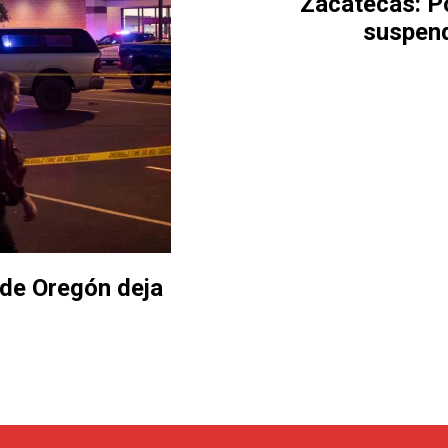
Zacatecas: P
suspend
 de Oregón deja