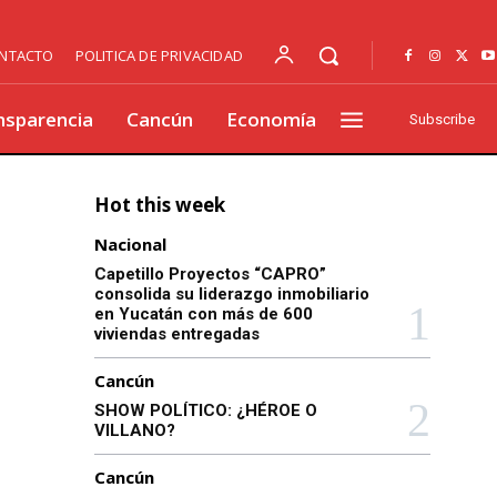
NTACTO
POLITICA DE PRIVACIDAD
nsparencia
Cancún
Economía
Subscribe
Hot this week
Nacional
Capetillo Proyectos “CAPRO”
consolida su liderazgo inmobiliario
en Yucatán con más de 600
viviendas entregadas
Cancún
SHOW POLÍTICO: ¿HÉROE O
VILLANO?
Cancún