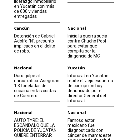
liderazgo inmobiliario
en Yucatán con más
de 600 viviendas
entregadas
Cancún
Nacional
Detención de Gabriel
Inicia la guerra sucia
Adolfo “N”, presunto
contra Chucho Pool
implicado en el delito
para evitar que
de robo.
compita por la
dirigencia de MC
Nacional
Yucatán
Duro golpe al
Infonavit en Yucatán
narcotráfico: Aseguran
repite el viejo esquema
1.3 toneladas de
de corrupción hoy
cocaína en las costas
denunciado por el
de Guerrero
director General del
Infonavit
Nacional
Nacional
AUTO TYRE: EL
Famoso actor
ESCÁNDALO QUE LA
mexicano fue
POLICÍA DE YUCATÁN
diagnosticado con
QUIERE ENTERRAR
cáncer de mama; este