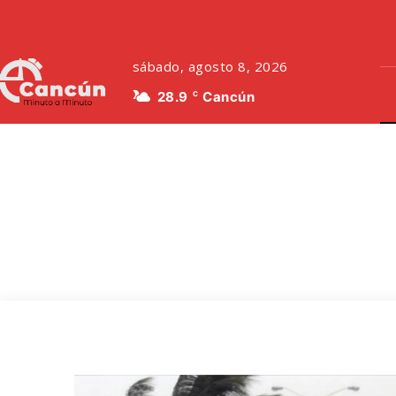
sábado, agosto 8, 2026
28.9
Cancún
C