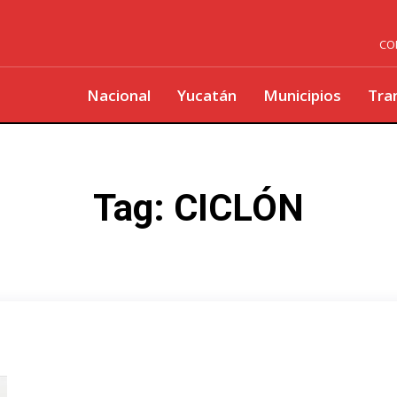
CO
Nacional
Yucatán
Municipios
Tra
Tag:
CICLÓN