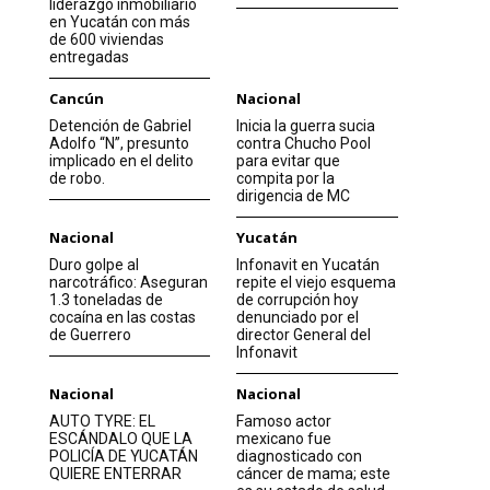
liderazgo inmobiliario
en Yucatán con más
de 600 viviendas
entregadas
Cancún
Nacional
Detención de Gabriel
Inicia la guerra sucia
Adolfo “N”, presunto
contra Chucho Pool
implicado en el delito
para evitar que
de robo.
compita por la
dirigencia de MC
Nacional
Yucatán
Duro golpe al
Infonavit en Yucatán
narcotráfico: Aseguran
repite el viejo esquema
1.3 toneladas de
de corrupción hoy
cocaína en las costas
denunciado por el
de Guerrero
director General del
Infonavit
Nacional
Nacional
AUTO TYRE: EL
Famoso actor
ESCÁNDALO QUE LA
mexicano fue
POLICÍA DE YUCATÁN
diagnosticado con
QUIERE ENTERRAR
cáncer de mama; este