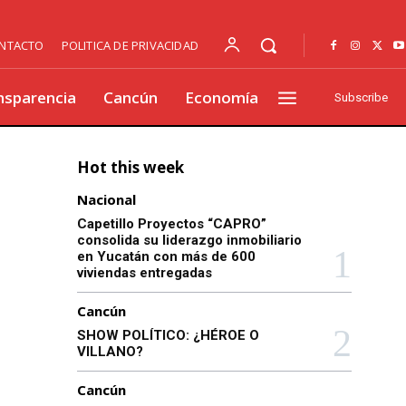
NTACTO
POLITICA DE PRIVACIDAD
nsparencia
Cancún
Economía
Subscribe
Hot this week
Nacional
Capetillo Proyectos “CAPRO”
consolida su liderazgo inmobiliario
en Yucatán con más de 600
viviendas entregadas
Cancún
SHOW POLÍTICO: ¿HÉROE O
VILLANO?
Cancún