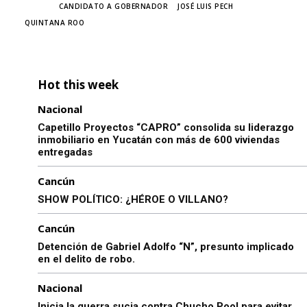
TAGS
CANDIDATO A GOBERNADOR
JOSÉ LUIS PECH
QUINTANA ROO
Hot this week
Nacional
Capetillo Proyectos “CAPRO” consolida su liderazgo
inmobiliario en Yucatán con más de 600 viviendas
entregadas
Cancún
SHOW POLÍTICO: ¿HÉROE O VILLANO?
Cancún
Detención de Gabriel Adolfo “N”, presunto implicado
en el delito de robo.
Nacional
Inicia la guerra sucia contra Chucho Pool para evitar