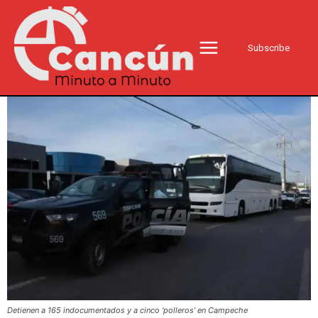
Subscribe
Detienen a 165 indocumentados y a cinco ‘polleros’ en Campeche