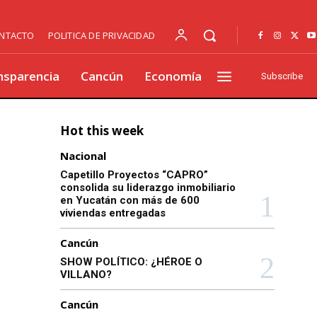
NTACTO
POLITICA DE PRIVACIDAD
nsparencia
Cancún
Economía
Subscribe
Hot this week
Nacional
Capetillo Proyectos “CAPRO”
consolida su liderazgo inmobiliario
en Yucatán con más de 600
viviendas entregadas
Cancún
SHOW POLÍTICO: ¿HÉROE O
VILLANO?
Cancún