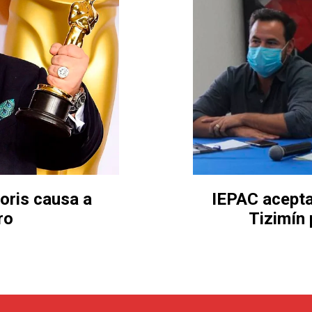
ris causa a
IEPAC acepta
ro
Tizimín 