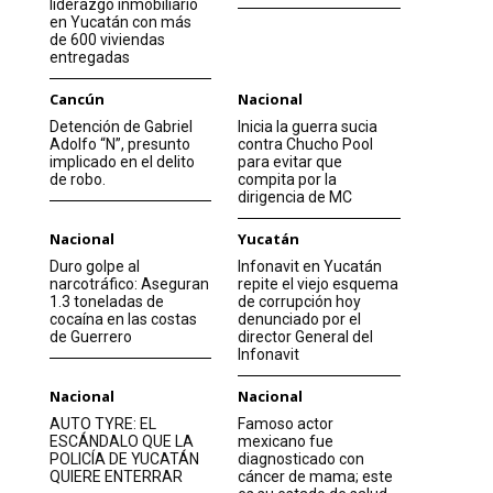
liderazgo inmobiliario
en Yucatán con más
de 600 viviendas
entregadas
Cancún
Nacional
Detención de Gabriel
Inicia la guerra sucia
Adolfo “N”, presunto
contra Chucho Pool
implicado en el delito
para evitar que
de robo.
compita por la
dirigencia de MC
Nacional
Yucatán
Duro golpe al
Infonavit en Yucatán
narcotráfico: Aseguran
repite el viejo esquema
1.3 toneladas de
de corrupción hoy
cocaína en las costas
denunciado por el
de Guerrero
director General del
Infonavit
Nacional
Nacional
AUTO TYRE: EL
Famoso actor
ESCÁNDALO QUE LA
mexicano fue
POLICÍA DE YUCATÁN
diagnosticado con
QUIERE ENTERRAR
cáncer de mama; este