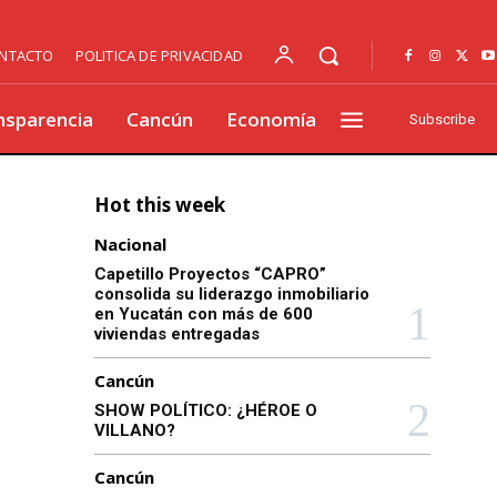
NTACTO
POLITICA DE PRIVACIDAD
nsparencia
Cancún
Economía
Subscribe
Hot this week
Nacional
Capetillo Proyectos “CAPRO”
consolida su liderazgo inmobiliario
en Yucatán con más de 600
viviendas entregadas
Cancún
SHOW POLÍTICO: ¿HÉROE O
VILLANO?
Cancún