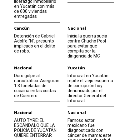
liderazgo inmobiliario
en Yucatán con más
de 600 viviendas
entregadas
Cancún
Nacional
Detención de Gabriel
Inicia la guerra sucia
Adolfo “N”, presunto
contra Chucho Pool
implicado en el delito
para evitar que
de robo.
compita por la
dirigencia de MC
Nacional
Yucatán
Duro golpe al
Infonavit en Yucatán
narcotráfico: Aseguran
repite el viejo esquema
1.3 toneladas de
de corrupción hoy
cocaína en las costas
denunciado por el
de Guerrero
director General del
Infonavit
Nacional
Nacional
AUTO TYRE: EL
Famoso actor
ESCÁNDALO QUE LA
mexicano fue
POLICÍA DE YUCATÁN
diagnosticado con
QUIERE ENTERRAR
cáncer de mama; este