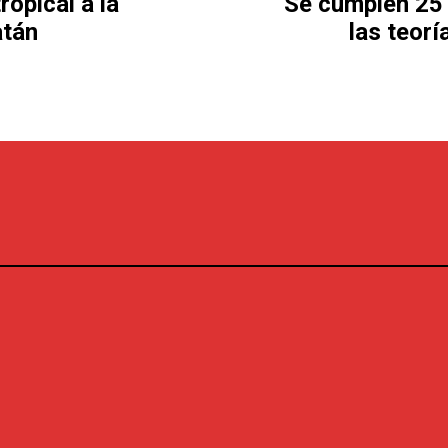
opical a la
Se cumplen 25 
atán
las teor