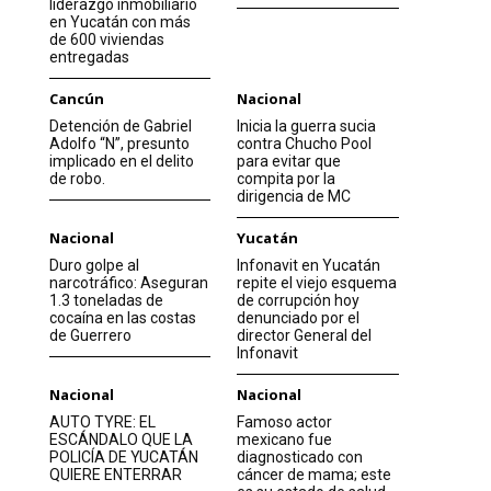
liderazgo inmobiliario
en Yucatán con más
de 600 viviendas
entregadas
Cancún
Nacional
Detención de Gabriel
Inicia la guerra sucia
Adolfo “N”, presunto
contra Chucho Pool
implicado en el delito
para evitar que
de robo.
compita por la
dirigencia de MC
Nacional
Yucatán
Duro golpe al
Infonavit en Yucatán
narcotráfico: Aseguran
repite el viejo esquema
1.3 toneladas de
de corrupción hoy
cocaína en las costas
denunciado por el
de Guerrero
director General del
Infonavit
Nacional
Nacional
AUTO TYRE: EL
Famoso actor
ESCÁNDALO QUE LA
mexicano fue
POLICÍA DE YUCATÁN
diagnosticado con
QUIERE ENTERRAR
cáncer de mama; este