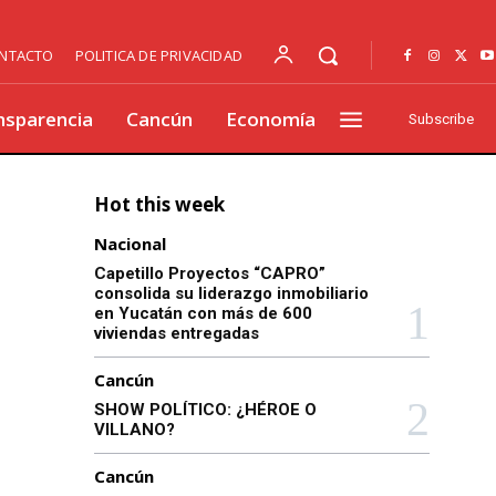
NTACTO
POLITICA DE PRIVACIDAD
nsparencia
Cancún
Economía
Subscribe
Hot this week
Nacional
Capetillo Proyectos “CAPRO”
consolida su liderazgo inmobiliario
en Yucatán con más de 600
viviendas entregadas
Cancún
SHOW POLÍTICO: ¿HÉROE O
VILLANO?
Cancún