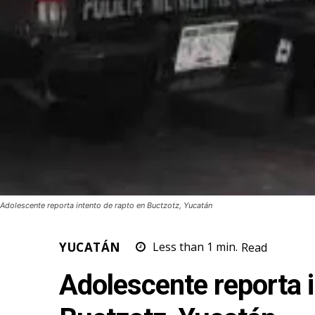
Adolescente reporta intento de rapto en Buctzotz, Yucatán
YUCATÁN
Less than 1
min.
Read
Adolescente reporta i