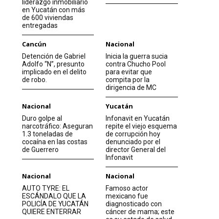
liderazgo inmobiliario
en Yucatán con más
de 600 viviendas
entregadas
Cancún
Nacional
Detención de Gabriel
Inicia la guerra sucia
Adolfo “N”, presunto
contra Chucho Pool
implicado en el delito
para evitar que
de robo.
compita por la
dirigencia de MC
Nacional
Yucatán
Duro golpe al
Infonavit en Yucatán
narcotráfico: Aseguran
repite el viejo esquema
1.3 toneladas de
de corrupción hoy
cocaína en las costas
denunciado por el
de Guerrero
director General del
Infonavit
Nacional
Nacional
AUTO TYRE: EL
Famoso actor
ESCÁNDALO QUE LA
mexicano fue
POLICÍA DE YUCATÁN
diagnosticado con
QUIERE ENTERRAR
cáncer de mama; este