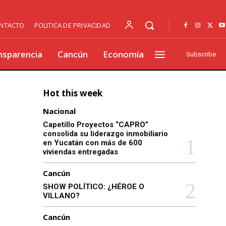
NTACTO
POLITICA DE PRIVACIDAD
nsparencia
Cancún
Economía
Subscribe
Hot this week
Nacional
Capetillo Proyectos “CAPRO”
consolida su liderazgo inmobiliario
en Yucatán con más de 600
viviendas entregadas
Cancún
SHOW POLÍTICO: ¿HÉROE O
VILLANO?
Cancún