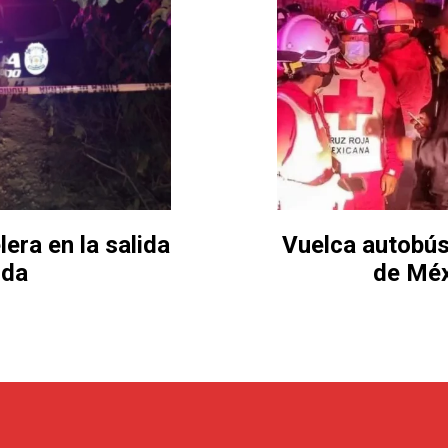
era en la salida
Vuelca autobús
ida
de Méx